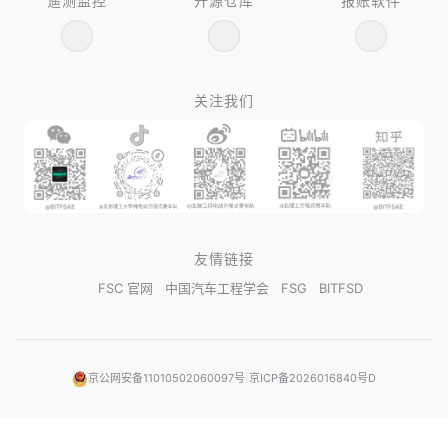
遥测监控
开源仓库
报账软件
关注我们
友情链接
FSC 官网
中国汽车工程学会
FSG
BITFSD
京公网安备11010502060097号
|
京ICP备2026016840号D