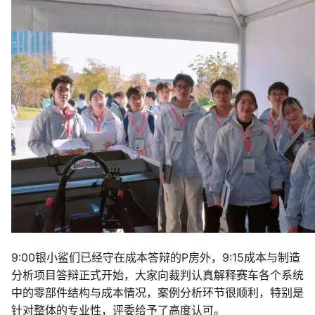
9:00银小鲨们已经守在成本答辩的P房外，9:15成本与制造
分析项目答辩正式开始，大家向裁判认真解释赛车各个系统
中的零部件结构与成本情况，案例分析环节很顺利，特别是
针对整体的专业性，评委给予了高度认可。