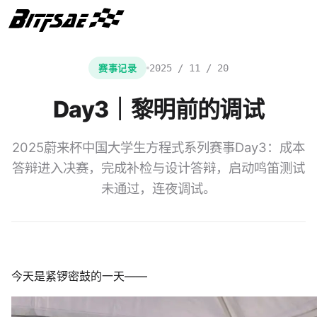
赛事记录
2025 / 11 / 20
Day3｜黎明前的调试
2025蔚来杯中国大学生方程式系列赛事Day3：成本
答辩进入决赛，完成补检与设计答辩，启动鸣笛测试
未通过，连夜调试。
今天是紧锣密鼓的一天——